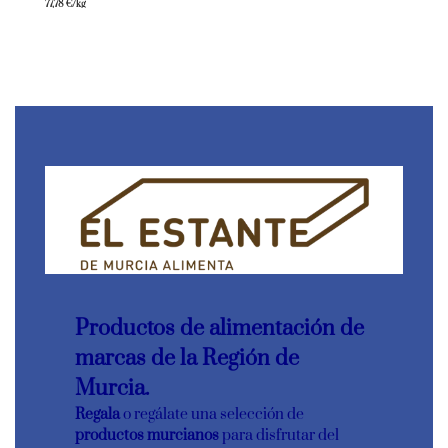
77,78
€
/kg
Productos de alimentación de
marcas de la Región de
Murcia.
Regala
o regálate una selección de
productos murcianos
para disfrutar del