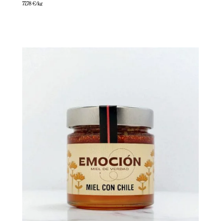
77,78
€
/kg