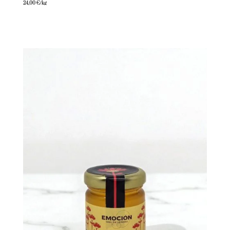
24,00
€
/kg