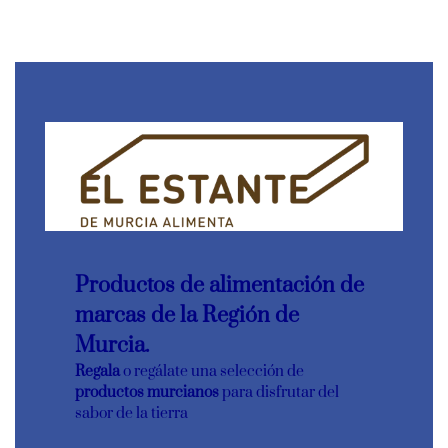
Productos de alimentación de
marcas de la Región de
Murcia.
Regala
o regálate una selección de
productos murcianos
para disfrutar del
sabor de la tierra