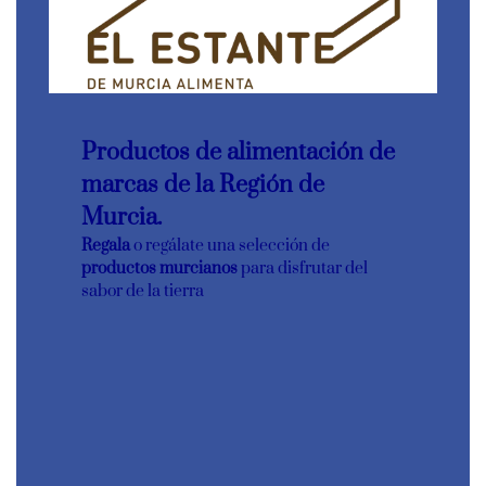
Productos de alimentación de
marcas de la Región de
Murcia.
Regala
o regálate una selección de
productos murcianos
para disfrutar del
sabor de la tierra