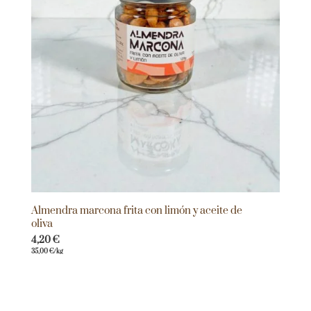
Almendra marcona frita con limón y aceite de
oliva
4,20
€
35,00
€
/kg