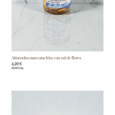
Almendra marcona frita con sal de flores
4,20
€
35,00
€
/kg