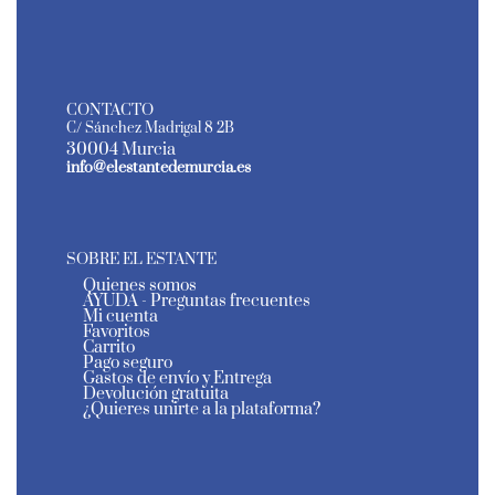
CONTACTO
C/ Sánchez Madrigal 8 2B
30004 Murcia
info@elestantedemurcia.es
SOBRE EL ESTANTE
Quienes somos
AYUDA - Preguntas frecuentes
Mi cuenta
Favoritos
Carrito
Pago seguro
Gastos de envío y Entrega
Devolución gratuita
¿Quieres unirte a la plataforma?