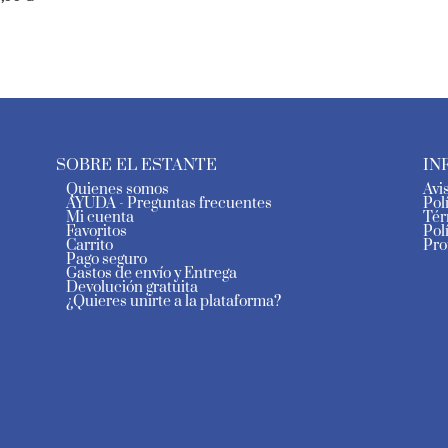
SOBRE EL ESTANTE
IN
Quienes somos
Avi
AYUDA - Preguntas frecuentes
Pol
Mi cuenta
Tér
Favoritos
Pol
Carrito
Pro
Pago seguro
Gastos de envío y Entrega
Devolución gratuita
¿Quieres unirte a la plataforma?