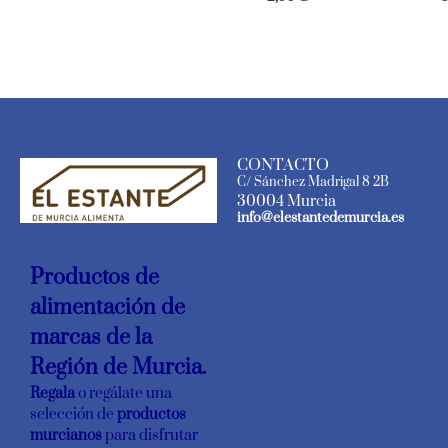
CONTACTO
C/ Sánchez Madrigal 8 2B
30004 Murcia
info@elestantedemurcia.es
Productos de
alimentación de
marcas de la
Región de Murcia.
Regala
o regálate una
selección de
productos
murcianos
para disfrutar