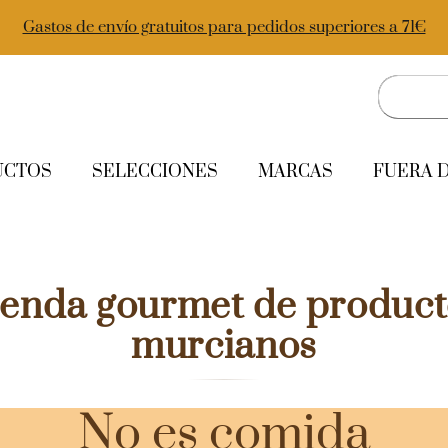
Gastos de envío gratuitos para pedidos superiores a 71€
UCTOS
SELECCIONES
MARCAS
FUERA 
ienda gourmet de product
murcianos
No es comida