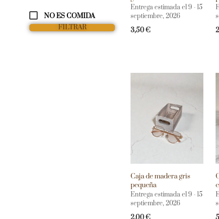
Entrega estimada el 9 - 15
E
NO ES COMIDA
septiembre, 2026
s
FILTRAR
3,50
€
Caja de madera gris
C
pequeña
c
Entrega estimada el 9 - 15
E
septiembre, 2026
s
2,00
€