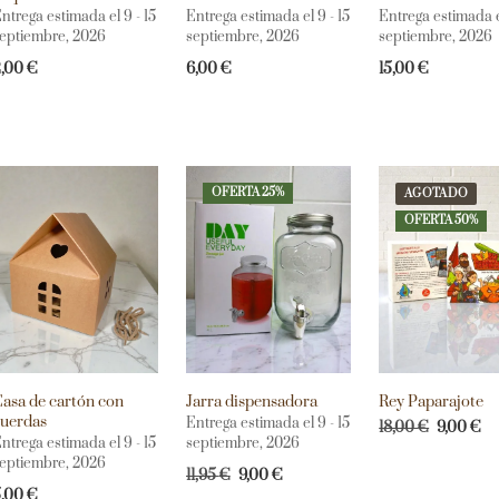
ntrega estimada el 9 - 15
Entrega estimada el 9 - 15
Entrega estimada el
eptiembre, 2026
septiembre, 2026
septiembre, 2026
2,00
€
6,00
€
15,00
€
OFERTA 25%
AGOTADO
OFERTA 50%
asa de cartón con
Jarra dispensadora
Rey Paparajote
uerdas
Entrega estimada el 9 - 15
18,00
€
9,00
€
ntrega estimada el 9 - 15
septiembre, 2026
eptiembre, 2026
11,95
€
9,00
€
5,00
€