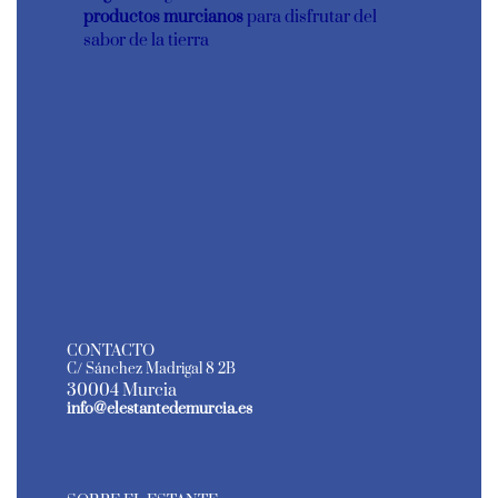
productos murcianos
para disfrutar del
sabor de la tierra
CONTACTO
C/ Sánchez Madrigal 8 2B
30004 Murcia
info@elestantedemurcia.es