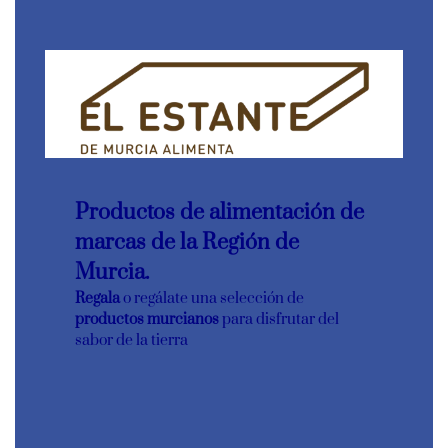
Productos de alimentación de
marcas de la Región de
Murcia.
Regala
o regálate una selección de
productos murcianos
para disfrutar del
sabor de la tierra