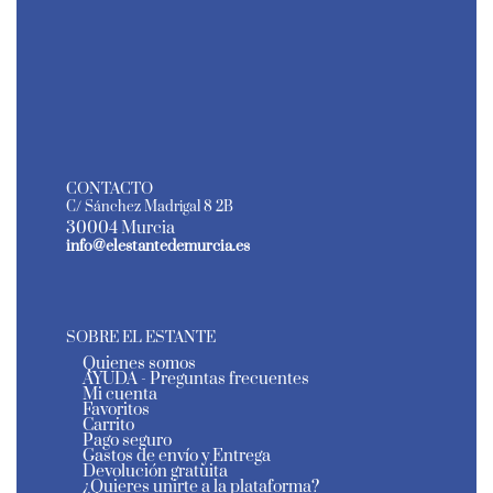
CONTACTO
C/ Sánchez Madrigal 8 2B
30004 Murcia
info@elestantedemurcia.es
SOBRE EL ESTANTE
Quienes somos
AYUDA - Preguntas frecuentes
Mi cuenta
Favoritos
Carrito
Pago seguro
Gastos de envío y Entrega
Devolución gratuita
¿Quieres unirte a la plataforma?