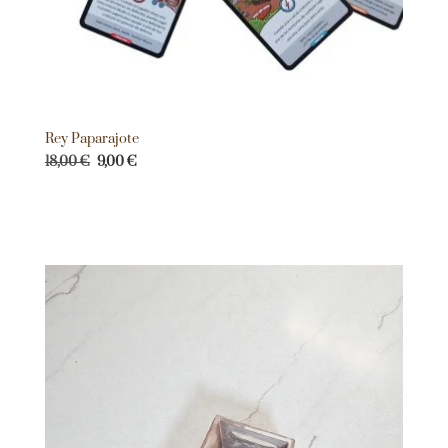
Rey Paparajote
18,00
€
9,00
€