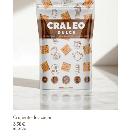
Crujiente de azúcar
3,50
€
25,93
€
/kg