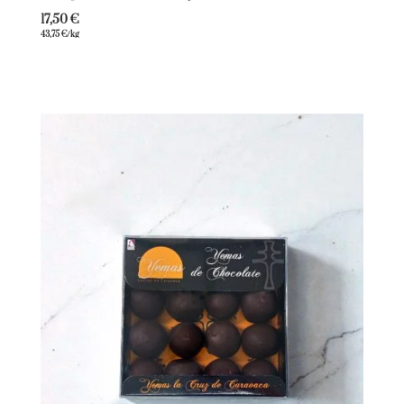
17,50
€
43,75
€
/kg