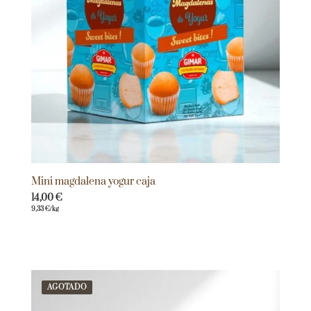
Mini magdalena yogur caja
14,00
€
9,33
€
/kg
AGOTADO