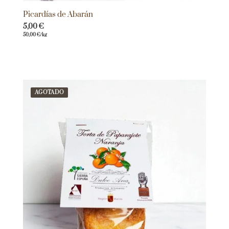
Picardías de Abarán
5,00
€
50,00
€
/kg
AGOTADO