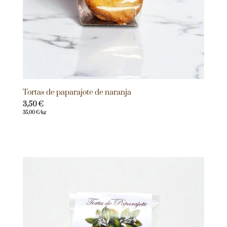
Tortas de paparajote de naranja
3,50
€
35,00
€
/kg