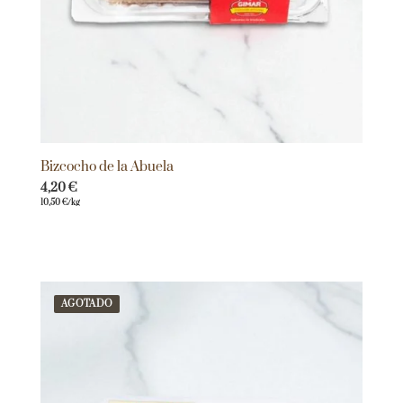
Bizcocho de la Abuela
4,20
€
10,50
€
/kg
AGOTADO