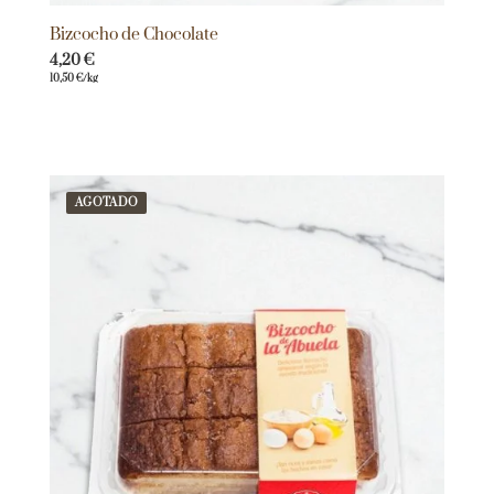
Bizcocho de Chocolate
4,20
€
10,50
€
/kg
AGOTADO