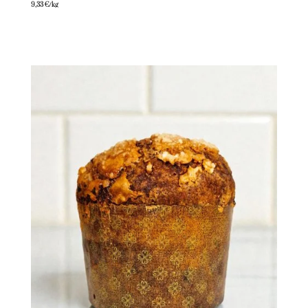
9,33
€
/kg