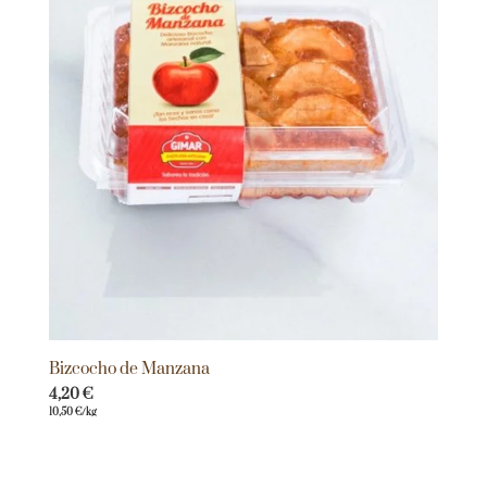
Bizcocho de Manzana
4,20
€
10,50
€
/kg