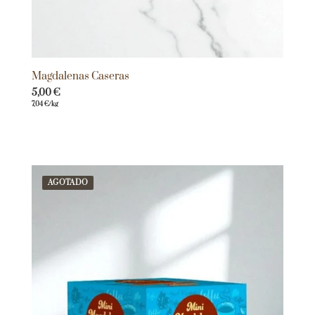
Magdalenas Caseras
5,00
€
7,04
€
/kg
AGOTADO