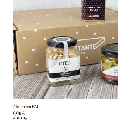
Almendra EMI
6,00
€
40,00
€
/kg