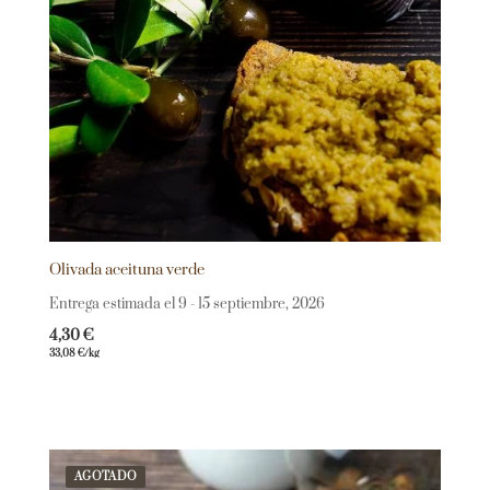
Olivada aceituna verde
Entrega estimada el 9 - 15 septiembre, 2026
4,30
€
33,08
€
/kg
AGOTADO