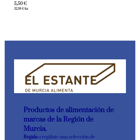
5,50
€
52,38
€
/kg
Productos de alimentación de
marcas de la Región de
Murcia.
Regala
o regálate una selección de