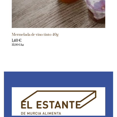
Mermelada de vino tinto 40g
1,40
€
35,00
€
/kg