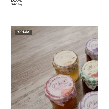
15,00
€
30,00
€
/kg
AGOTADO