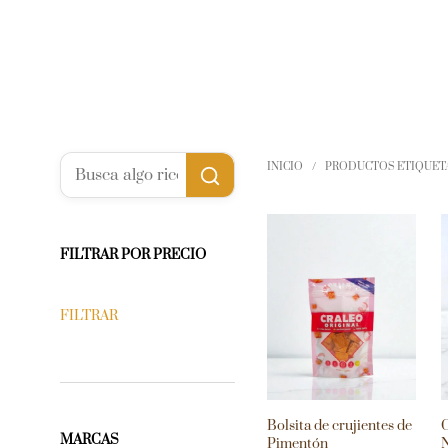
INICIO
/
PRODUCTOS ETIQUETA
FILTRAR POR PRECIO
FILTRAR
Bolsita de crujientes de
C
MARCAS
Pimentón
N