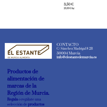
3,50
€
23,33
€
/kg
CONTACTO
C/ Sánchez Madrigal 8 2B
30004 Murcia
info@elestantedemurcia.es
Productos de
alimentación de
marcas de la
Región de Murcia.
Regala
o regálate una
selección de
productos