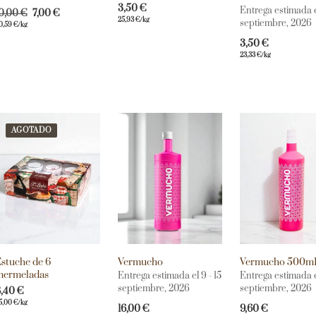
3,50
€
Entrega estimada el
10,00
€
7,00
€
25,93
€
/kg
septiembre, 2026
0,59
€
/kg
3,50
€
23,33
€
/kg
AGOTADO
stuche de 6
Vermucho
Vermucho 500m
mermeladas
Entrega estimada el 9 - 15
Entrega estimada el
septiembre, 2026
septiembre, 2026
8,40
€
5,00
€
/kg
16,00
€
9,60
€