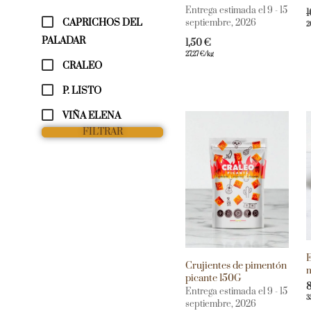
Entrega estimada el 9 - 15
CAPRICHOS DEL
septiembre, 2026
2
PALADAR
1,50
€
27,27
€
/kg
CRALEO
P. LISTO
VIÑA ELENA
FILTRAR
E
Crujientes de pimentón
picante 150G
Entrega estimada el 9 - 15
3
septiembre, 2026