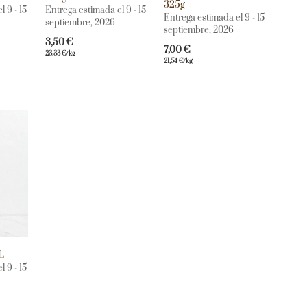
325g
 9 - 15
Entrega estimada el 9 - 15
Entrega estimada el 9 - 15
septiembre, 2026
septiembre, 2026
3,50
€
7,00
€
23,33
€
/kg
21,54
€
/kg
L
 9 - 15