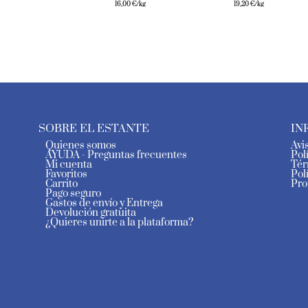
16,00
€
/kg
19,20
€
/kg
SOBRE EL ESTANTE
IN
Quienes somos
Avi
AYUDA - Preguntas frecuentes
Pol
Mi cuenta
Tér
Favoritos
Pol
Carrito
Pro
Pago seguro
Gastos de envío y Entrega
Devolución gratuita
¿Quieres unirte a la plataforma?