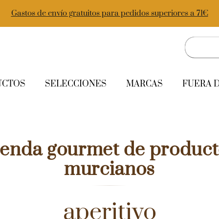
Gastos de envío gratuitos para pedidos superiores a 71€
UCTOS
SELECCIONES
MARCAS
FUERA 
ienda gourmet de product
murcianos
aperitivo