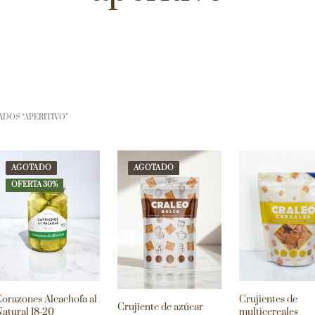
DOS “APERITIVO”
AGOTADO
AGOTADO
OFERTA 30%
orazones Alcachofa al
Crujientes de
Crujiente de azúcar
atural 18-20
multicereales