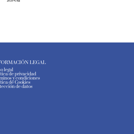
20,19
€
/kg
FORMACIÓN LEGAL
so legal
ítica de privacidad
minos y condiciones
ítica de Cookies
tección de datos