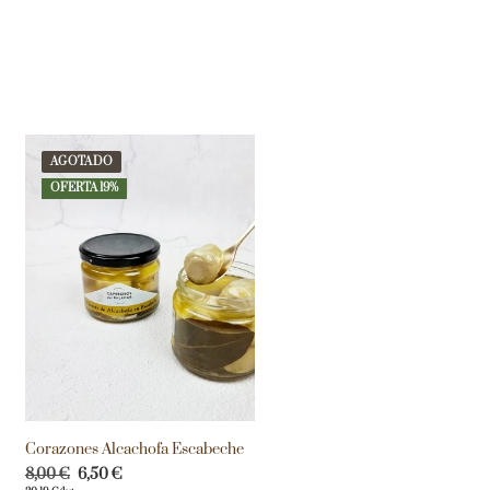
AGOTADO
OFERTA 19%
Corazones Alcachofa Escabeche
8,00
€
6,50
€