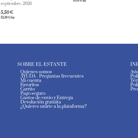
10,61
€
/kg
septiembre, 2026
5,50
€
52,38
€
/kg
SOBRE EL ESTANTE
IN
Quienes somos
Avi
AYUDA - Preguntas frecuentes
Pol
Mi cuenta
Tér
Favoritos
Pol
Carrito
Pro
Pago seguro
Gastos de envío y Entrega
Devolución gratuita
¿Quieres unirte a la plataforma?