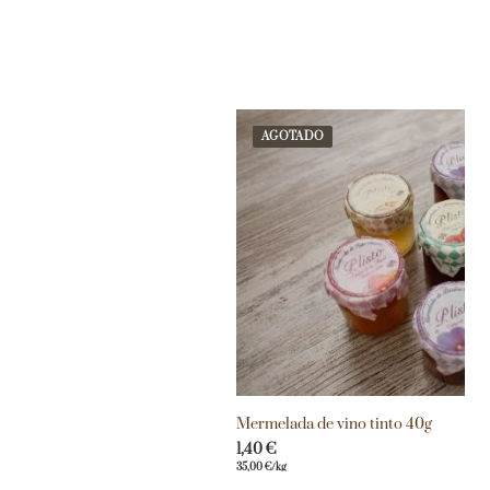
AGOTADO
Mermelada de vino tinto 40g
1,40
€
35,00
€
/kg