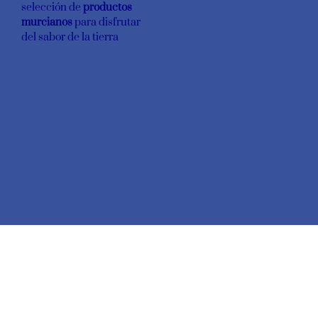
selección de
productos
murcianos
para disfrutar
del sabor de la tierra