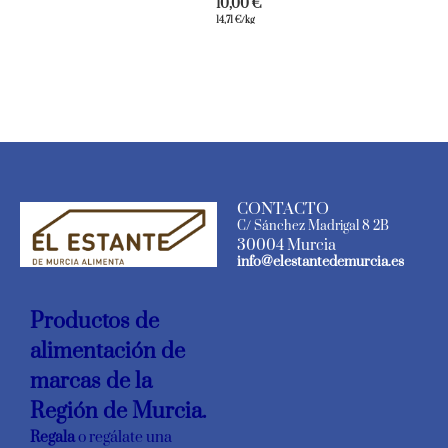
10,00
€
14,71
€
/kg
CONTACTO
C/ Sánchez Madrigal 8 2B
30004 Murcia
info@elestantedemurcia.es
Productos de
alimentación de
marcas de la
Región de Murcia.
Regala
o regálate una