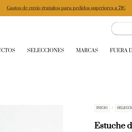
Gastos de envío gratuitos para pedidos superiores a 71€
UCTOS
SELECCIONES
MARCAS
FUERA 
INICIO
/
SELECC
Estuche 