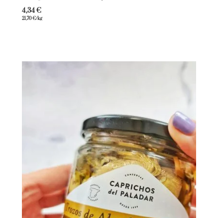
4,34
€
21,70
€
/kg