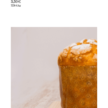
3,50
€
77,78
€
/kg