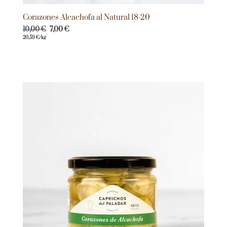
Corazones Alcachofa al Natural 18-20
10,00
€
7,00
€
20,59
€
/kg