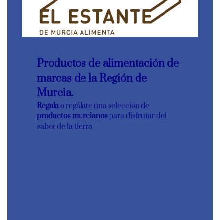
Productos de alimentación de
marcas de la Región de
Murcia.
Regala
o regálate una selección de
productos murcianos
para disfrutar del
sabor de la tierra