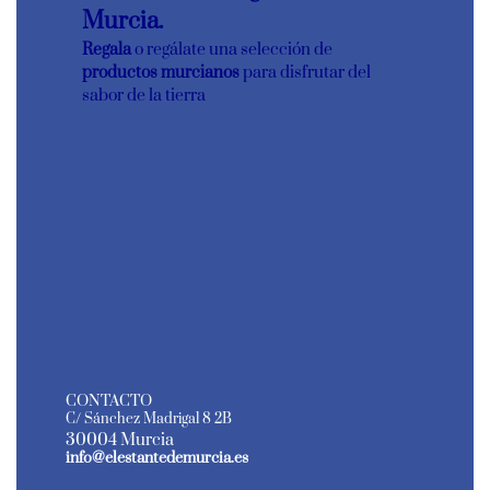
Murcia.
Regala
o regálate una selección de
productos murcianos
para disfrutar del
sabor de la tierra
CONTACTO
C/ Sánchez Madrigal 8 2B
30004 Murcia
info@elestantedemurcia.es