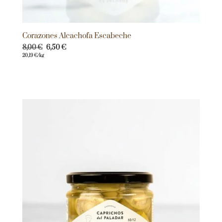
Corazones Alcachofa Escabeche
8,00
€
6,50
€
20,19
€
/kg