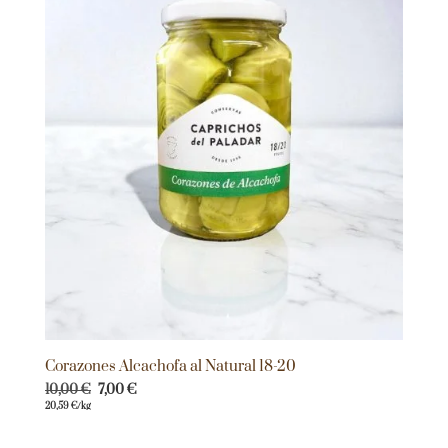
Corazones Alcachofa al Natural 18-20
10,00
€
7,00
€
20,59
€
/kg