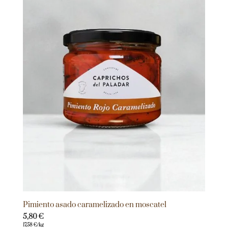
Pimiento asado caramelizado en moscatel
5,80
€
17,58
€
/kg