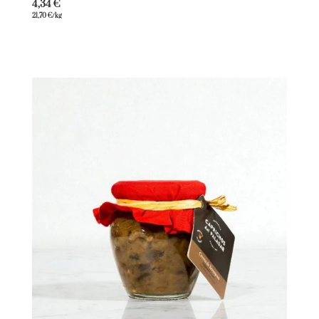
4,34
€
21,70
€
/kg