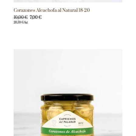
Corazones Alcachofa al Natural 18-20
10,00
€
7,00
€
20,59
€
/kg