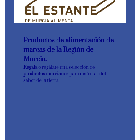
Productos de alimentación de
marcas de la Región de
Murcia.
Regala
o regálate una selección de
productos murcianos
para disfrutar del
sabor de la tierra