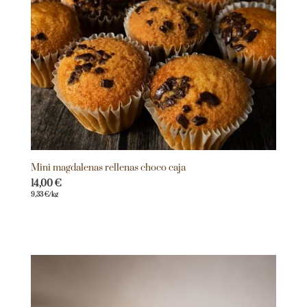
Mini magdalenas rellenas choco caja
14,00
€
9,33
€
/kg