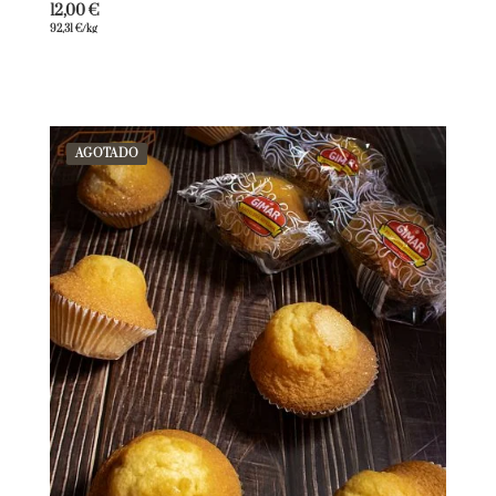
12,00
€
92,31
€
/kg
AGOTADO