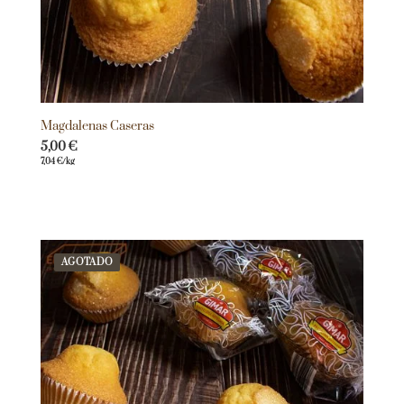
Magdalenas Caseras
5,00
€
7,04
€
/kg
AGOTADO