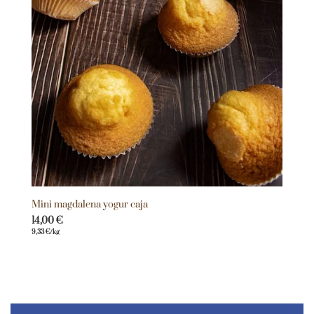
Mini magdalena yogur caja
14,00
€
9,33
€
/kg