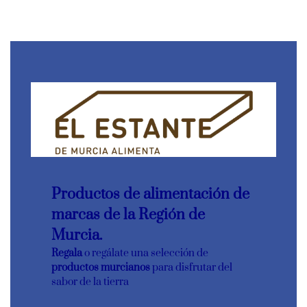
Productos de alimentación de
marcas de la Región de
Murcia.
Regala
o regálate una selección de
productos murcianos
para disfrutar del
sabor de la tierra