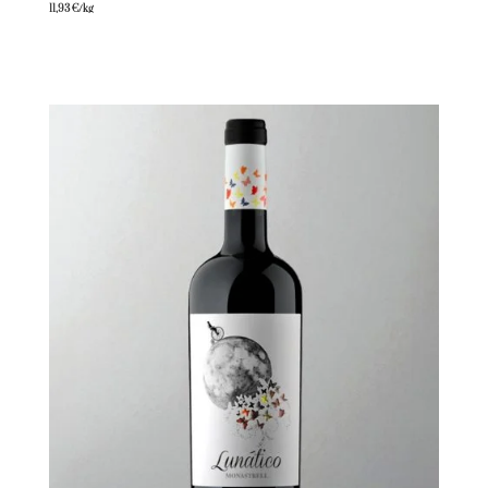
11,93
€
/kg