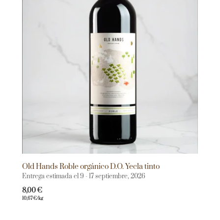
Old Hands Roble orgánico D.O. Yecla tinto
Entrega estimada el 9 - 17 septiembre, 2026
8,00
€
10,67
€
/kg