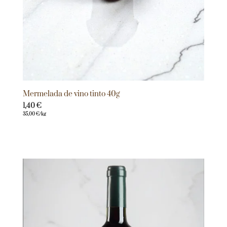
Mermelada de vino tinto 40g
1,40
€
35,00
€
/kg