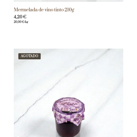
Mermelada de vino tinto 210g
4,20
€
20,00
€
/kg
AGOTADO