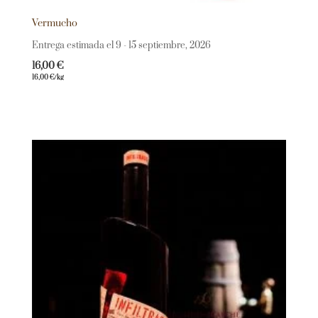
Vermucho
Entrega estimada el 9 - 15 septiembre, 2026
16,00
€
16,00
€
/kg