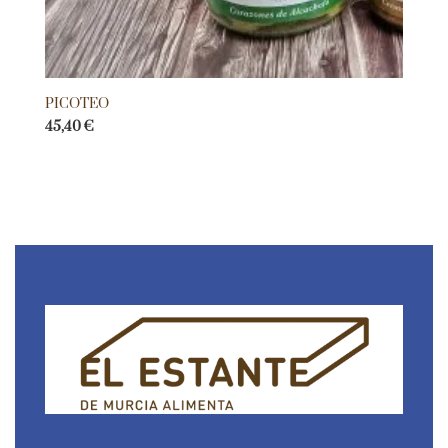
PICOTEO
45,40
€