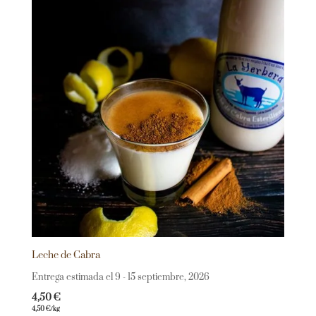
Leche de Cabra
Entrega estimada el 9 - 15 septiembre, 2026
4,50
€
4,50
€
/kg