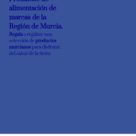
alimentación de
marcas de la
Región de Murcia.
Regala
o regálate una
selección de
productos
murcianos
para disfrutar
del sabor de la tierra