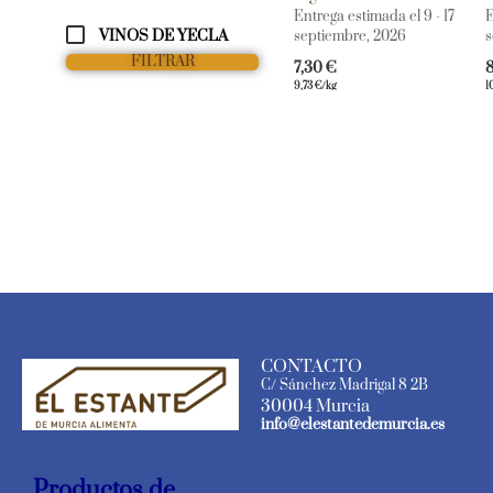
Entrega estimada el 9 - 17
E
VINOS DE YECLA
septiembre, 2026
s
FILTRAR
7,30
€
9,73
€
/kg
1
CONTACTO
C/ Sánchez Madrigal 8 2B
30004 Murcia
info@elestantedemurcia.es
Productos de