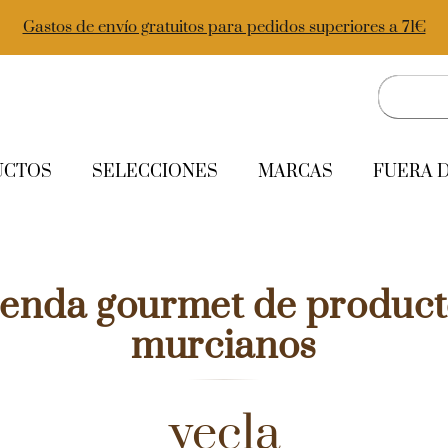
Gastos de envío gratuitos para pedidos superiores a 71€
UCTOS
SELECCIONES
MARCAS
FUERA 
ienda gourmet de product
murcianos
yecla