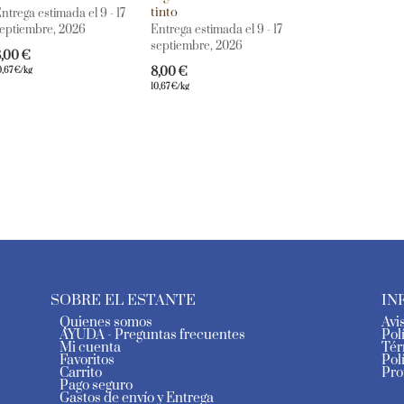
tinto
ntrega estimada el 9 - 17
eptiembre, 2026
Entrega estimada el 9 - 17
septiembre, 2026
8,00
€
8,00
€
0,67
€
/kg
10,67
€
/kg
SOBRE EL ESTANTE
IN
Quienes somos
Avi
AYUDA - Preguntas frecuentes
Pol
Mi cuenta
Tér
Favoritos
Pol
Carrito
Pro
Pago seguro
Gastos de envío y Entrega