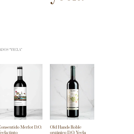
DOS “YECLA”
onsentido Merlot D.O.
Old Hands Roble
ecla tinto
orgánico D.O. Yecla