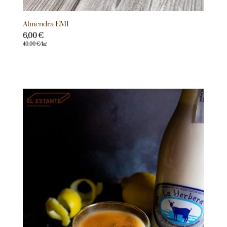
Almendra EMI
6,00
€
40,00
€
/kg