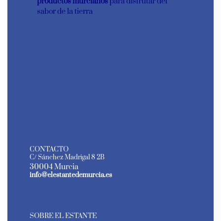
productos murcianos
para disfrutar del
sabor de la tierra
CONTACTO
C/ Sánchez Madrigal 8 2B
30004 Murcia
info@elestantedemurcia.es
SOBRE EL ESTANTE