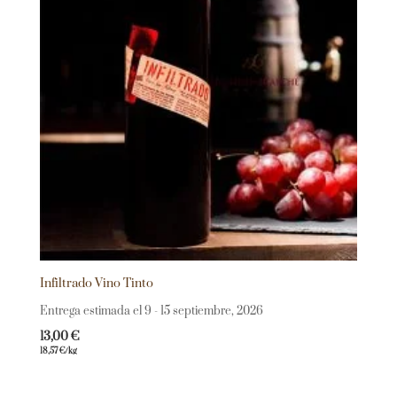
Infiltrado Vino Tinto
Entrega estimada el 9 - 15 septiembre, 2026
13,00
€
18,57
€
/kg