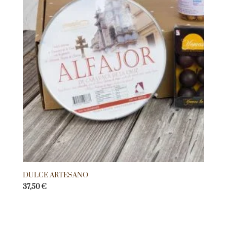
DULCE ARTESANO
37,50
€