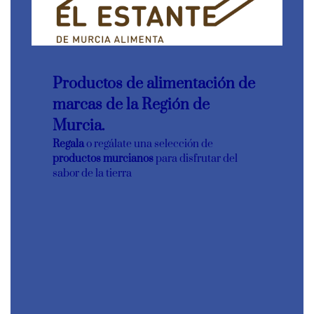
Productos de alimentación de
marcas de la Región de
Murcia.
Regala
o regálate una selección de
productos murcianos
para disfrutar del
sabor de la tierra