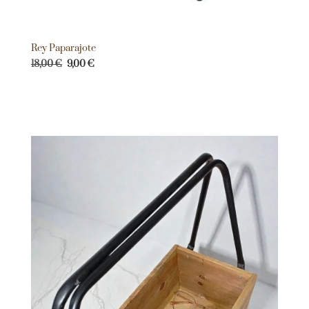
Rey Paparajote
18,00
€
9,00
€