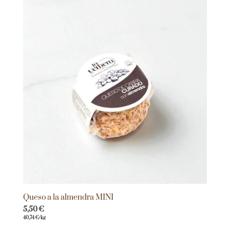
Queso a la almendra MINI
5,50
€
40,74
€
/kg