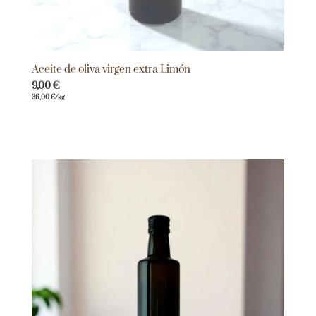
Aceite de oliva virgen extra Limón
9,00
€
36,00
€
/kg