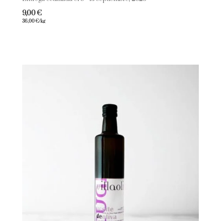
9,00
€
36,00
€
/kg