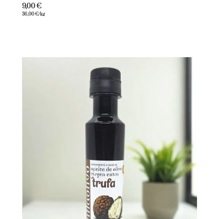
9,00
€
36,00
€
/kg