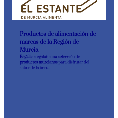
Productos de alimentación de
marcas de la Región de
Murcia.
Regala
o regálate una selección de
productos murcianos
para disfrutar del
sabor de la tierra