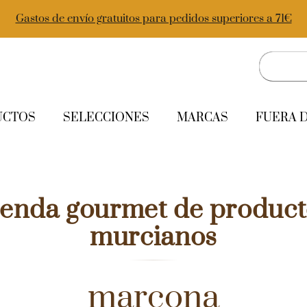
Gastos de envío gratuitos para pedidos superiores a 71€
UCTOS
SELECCIONES
MARCAS
FUERA 
ienda gourmet de product
murcianos
marcona