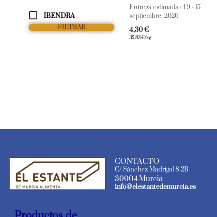
Entrega estimada el 9 - 15
IBENDRA
septiembre, 2026
FILTRAR
4,30
€
35,83
€
/kg
CONTACTO
C/ Sánchez Madrigal 8 2B
30004 Murcia
info@elestantedemurcia.es
Productos de