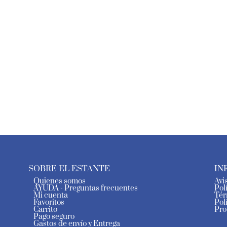
SOBRE EL ESTANTE
IN
Quienes somos
Avi
AYUDA - Preguntas frecuentes
Pol
Mi cuenta
Tér
Favoritos
Pol
Carrito
Pro
Pago seguro
Gastos de envío y Entrega