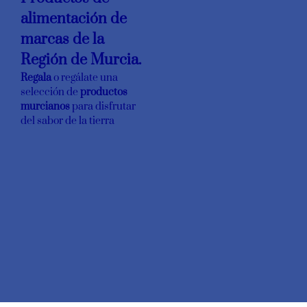
alimentación de
marcas de la
Región de Murcia.
Regala
o regálate una
selección de
productos
murcianos
para disfrutar
del sabor de la tierra