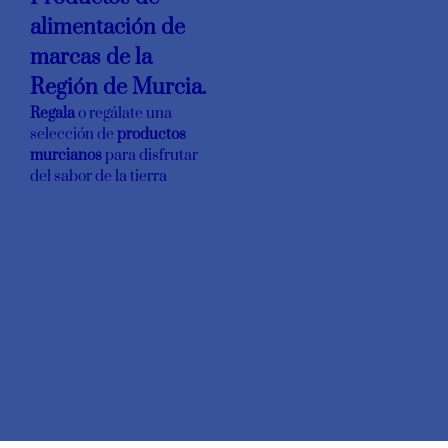
alimentación de
marcas de la
Región de Murcia.
Regala
o regálate una
selección de
productos
murcianos
para disfrutar
del sabor de la tierra