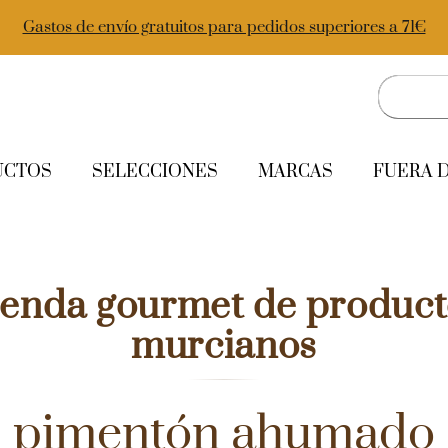
Gastos de envío gratuitos para pedidos superiores a 71€
UCTOS
SELECCIONES
MARCAS
FUERA 
ienda gourmet de product
murcianos
pimentón ahumado