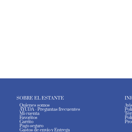
SOBRE EL ESTANTE
IN
Quienes somos
Avi
AYUDA - Preguntas frecuentes
Pol
Mi cuenta
Tér
Favoritos
Pol
Carrito
Pro
Pago seguro
Gastos de envío y Entrega