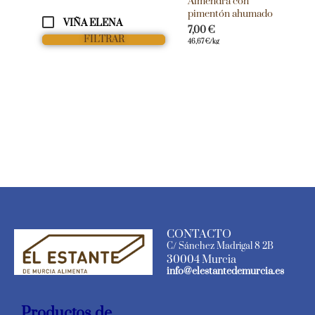
Almendra con
pimentón ahumado
VIÑA ELENA
7,00
€
FILTRAR
46,67
€
/kg
CONTACTO
C/ Sánchez Madrigal 8 2B
30004 Murcia
info@elestantedemurcia.es
Productos de