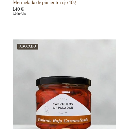
Mermelada de pimiento rojo 40g
1,40
€
35,00
€
/kg
AGOTADO