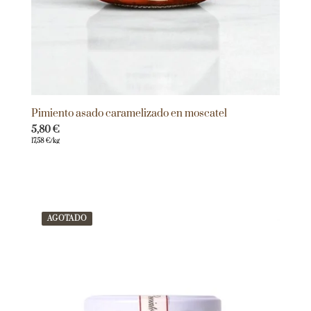
Pimiento asado caramelizado en moscatel
5,80
€
17,58
€
/kg
AGOTADO