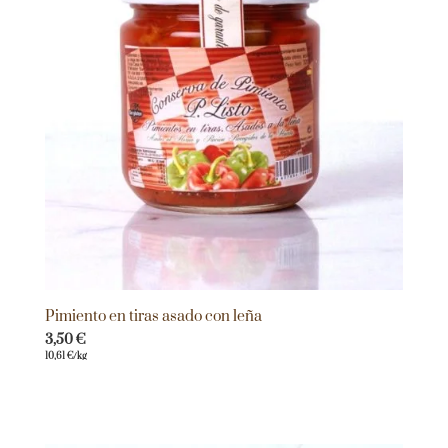
Pimiento en tiras asado con leña
3,50
€
10,61
€
/kg