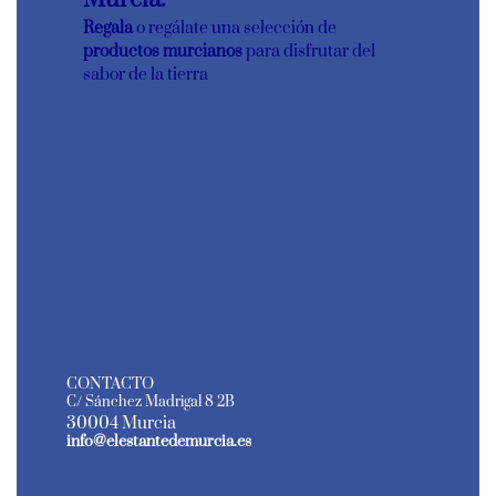
Regala
o regálate una selección de
productos murcianos
para disfrutar del
sabor de la tierra
CONTACTO
C/ Sánchez Madrigal 8 2B
30004 Murcia
info@elestantedemurcia.es