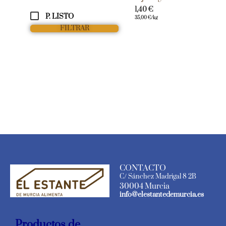
1,40
€
P. LISTO
35,00
€
/kg
FILTRAR
CONTACTO
C/ Sánchez Madrigal 8 2B
30004 Murcia
info@elestantedemurcia.es
Productos de