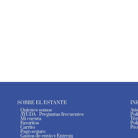
SOBRE EL ESTANTE
IN
Quienes somos
Avi
AYUDA - Preguntas frecuentes
Pol
Mi cuenta
Tér
Favoritos
Pol
Carrito
Pro
Pago seguro
Gastos de envío y Entrega