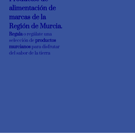
alimentación de
marcas de la
Región de Murcia.
Regala
o regálate una
selección de
productos
murcianos
para disfrutar
del sabor de la tierra