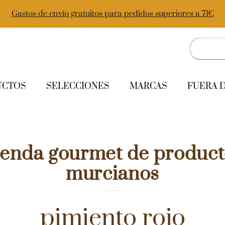
Gastos de envío gratuitos para pedidos superiores a 71€
UCTOS
SELECCIONES
MARCAS
FUERA 
ienda gourmet de product
murcianos
pimiento rojo