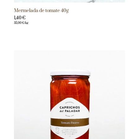
Mermelada de tomate 40g
1,40
€
35,00
€
/kg