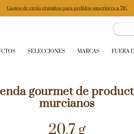
Gastos de envío gratuitos para pedidos superiores a 71€
UCTOS
SELECCIONES
MARCAS
FUERA 
ienda gourmet de product
murcianos
20,7 g