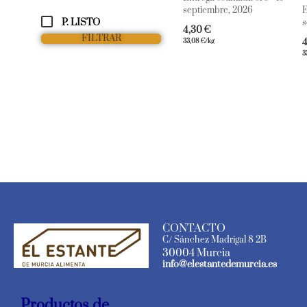
septiembre, 2026
E
P. LISTO
s
4,30
€
FILTRAR
33,08
€
/kg
3
CONTACTO
C/ Sánchez Madrigal 8 2B
30004 Murcia
info@elestantedemurcia.es
Productos de