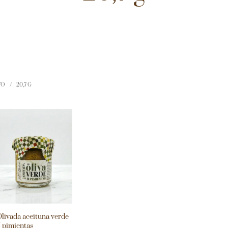
TO
/
20,7 G
livada aceituna verde
 pimientas