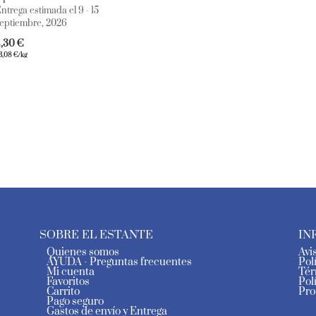
ntrega estimada el 9 - 15
eptiembre, 2026
4,30
€
3,08
€
/kg
SOBRE EL ESTANTE
IN
Quienes somos
Avi
AYUDA - Preguntas frecuentes
Pol
Mi cuenta
Tér
Favoritos
Pol
Carrito
Pro
Pago seguro
Gastos de envío y Entrega