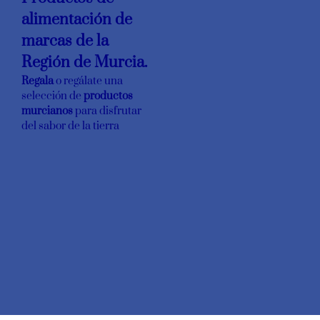
alimentación de
marcas de la
Región de Murcia.
Regala
o regálate una
selección de
productos
murcianos
para disfrutar
del sabor de la tierra