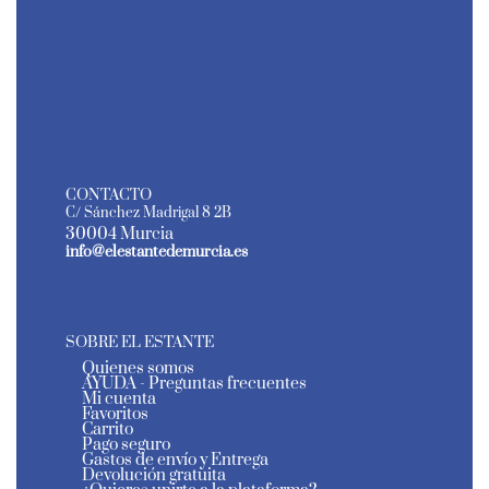
CONTACTO
C/ Sánchez Madrigal 8 2B
30004 Murcia
info@elestantedemurcia.es
SOBRE EL ESTANTE
Quienes somos
AYUDA - Preguntas frecuentes
Mi cuenta
Favoritos
Carrito
Pago seguro
Gastos de envío y Entrega
Devolución gratuita