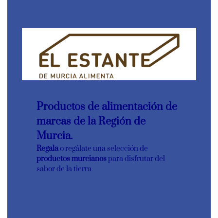
Productos de alimentación de
marcas de la Región de
Murcia.
Regala
o regálate una selección de
productos murcianos
para disfrutar del
sabor de la tierra