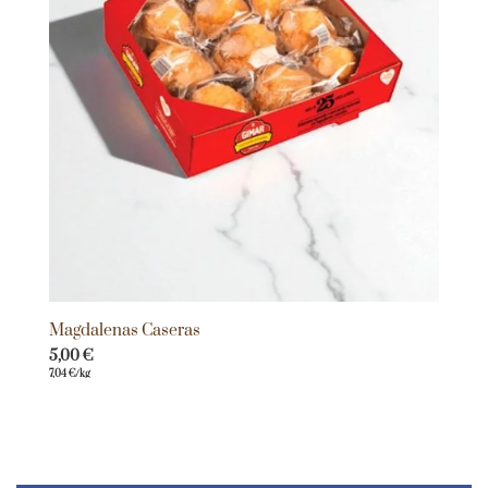
Magdalenas Caseras
5,00
€
7,04
€
/kg