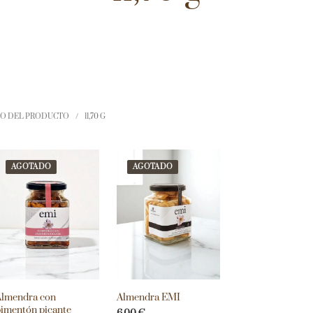
NO DEL PRODUCTO
/
11,70 G
AGOTADO
AGOTADO
Almendra con
Almendra EMI
imentón picante