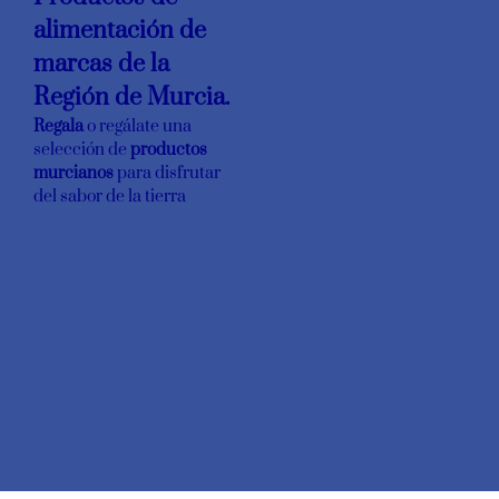
alimentación de
marcas de la
Región de Murcia.
Regala
o regálate una
selección de
productos
murcianos
para disfrutar
del sabor de la tierra