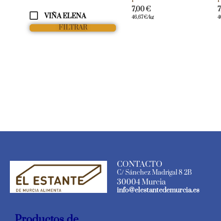
7,00
€
VIÑA ELENA
46,67
€
/kg
4
FILTRAR
CONTACTO
C/ Sánchez Madrigal 8 2B
30004 Murcia
info@elestantedemurcia.es
Productos de