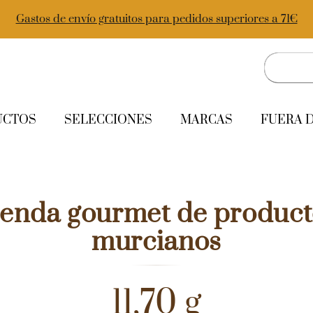
Gastos de envío gratuitos para pedidos superiores a 71€
UCTOS
SELECCIONES
MARCAS
FUERA 
ienda gourmet de product
murcianos
11,70 g