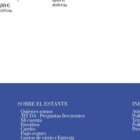
6,00
€
7,00
€
40,00
€
/kg
6,67
€
/kg
SOBRE EL ESTANTE
IN
Quienes somos
Avi
AYUDA - Preguntas frecuentes
Pol
Mi cuenta
Tér
Favoritos
Pol
Carrito
Pro
Pago seguro
Gastos de envío y Entrega