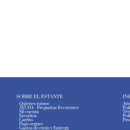
SOBRE EL ESTANTE
IN
Quienes somos
Avi
AYUDA - Preguntas frecuentes
Pol
Mi cuenta
Tér
Favoritos
Pol
Carrito
Pro
Pago seguro
Gastos de envío y Entrega