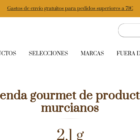
Gastos de envío gratuitos para pedidos superiores a 71€
UCTOS
SELECCIONES
MARCAS
FUERA 
ienda gourmet de product
murcianos
2,1 g