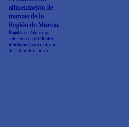
alimentación de
marcas de la
Región de Murcia.
Regala
o regálate una
selección de
productos
murcianos
para disfrutar
del sabor de la tierra