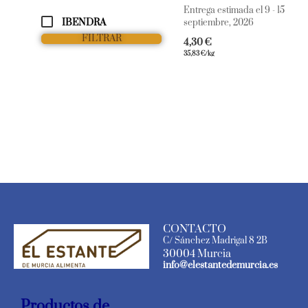
Entrega estimada el 9 - 15
IBENDRA
septiembre, 2026
FILTRAR
4,30
€
35,83
€
/kg
CONTACTO
C/ Sánchez Madrigal 8 2B
30004 Murcia
info@elestantedemurcia.es
Productos de