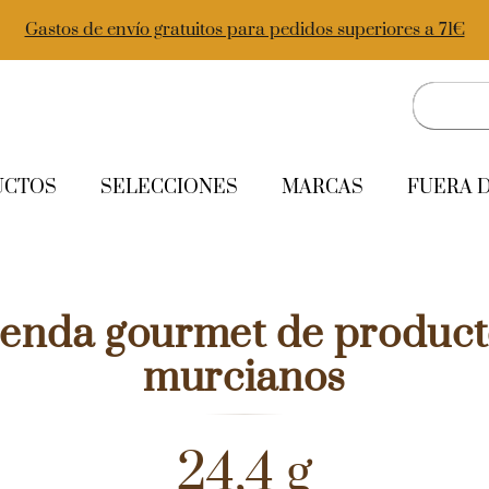
Gastos de envío gratuitos para pedidos superiores a 71€
UCTOS
SELECCIONES
MARCAS
FUERA 
ienda gourmet de product
murcianos
24,4 g