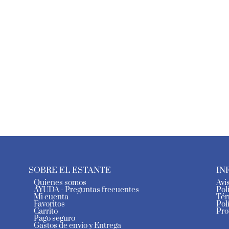
SOBRE EL ESTANTE
IN
Quienes somos
Avi
AYUDA - Preguntas frecuentes
Pol
Mi cuenta
Tér
Favoritos
Pol
Carrito
Pro
Pago seguro
Gastos de envío y Entrega