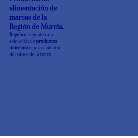
alimentación de
marcas de la
Región de Murcia.
Regala
o regálate una
selección de
productos
murcianos
para disfrutar
del sabor de la tierra