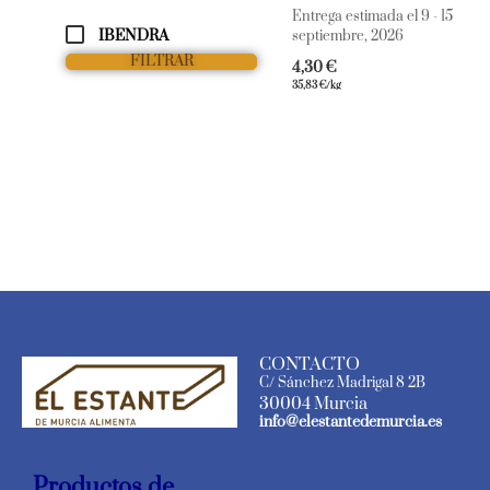
Entrega estimada el 9 - 15
IBENDRA
septiembre, 2026
FILTRAR
4,30
€
35,83
€
/kg
CONTACTO
C/ Sánchez Madrigal 8 2B
30004 Murcia
info@elestantedemurcia.es
Productos de