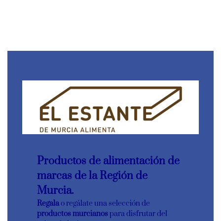
mirando un aceite de…
CONTINUAR LEYENDO
Productos de alimentación de
marcas de la Región de
Murcia.
Regala
o regálate una selección de
productos murcianos
para disfrutar del