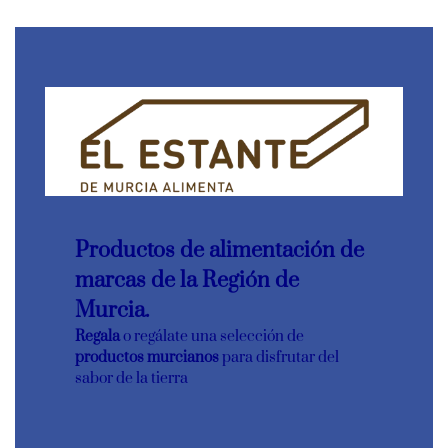
Productos de alimentación de
marcas de la Región de
Murcia.
Regala
o regálate una selección de
productos murcianos
para disfrutar del
sabor de la tierra