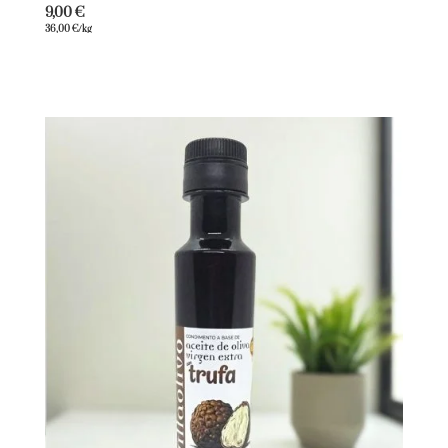
9,00
€
36,00
€
/kg