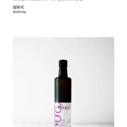
9,00
€
36,00
€
/kg