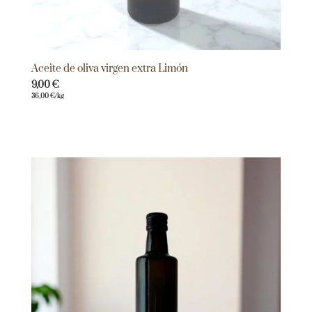
Aceite de oliva virgen extra Limón
9,00
€
36,00
€
/kg