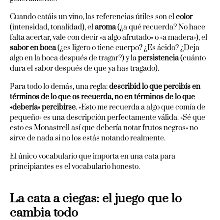
Cuando catáis un vino, las referencias útiles son el
color
(intensidad, tonalidad), el
aroma
(¿a qué recuerda? No hace
falta acertar, vale con decir «a algo afrutado» o «a madera»), el
sabor en boca
(¿es ligero o tiene cuerpo? ¿Es ácido? ¿Deja
algo en la boca después de tragar?) y la
persistencia
(cuánto
dura el sabor después de que ya has tragado).
Para todo lo demás, una regla:
describid lo que percibís en
términos de lo que os recuerda, no en términos de lo que
«debería» percibirse
. «Esto me recuerda a algo que comía de
pequeño» es una descripción perfectamente válida. «Sé que
esto es Monastrell así que debería notar frutos negros» no
sirve de nada si no los estás notando realmente.
El único vocabulario que importa en una cata para
principiantes es el vocabulario honesto.
La cata a ciegas: el juego que lo
cambia todo