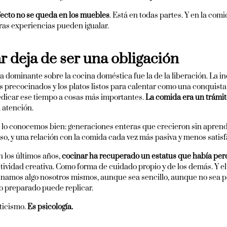
fecto no se queda en los muebles
. Está en todas partes. Y en la comi
ras experiencias pueden igualar.
 deja de ser una obligación
a dominante sobre la cocina doméstica fue la de la liberación. La i
s precocinados y los platos listos para calentar como una conquista
edicar ese tiempo a cosas más importantes.
La comida era un trámit
 atención.
a lo conocemos bien: generaciones enteras que crecieron sin aprend
so, y una relación con la comida cada vez más pasiva y menos satisf
 los últimos años,
cocinar ha recuperado un estatus que había per
tividad creativa. Como forma de cuidado propio y de los demás. Y e
inamos algo nosotros mismos, aunque sea sencillo, aunque no sea pe
 preparado puede replicar.
ticismo.
Es psicología.