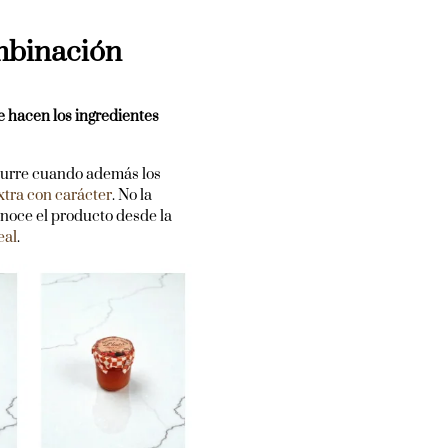
ombinación
e hacen los ingredientes
ocurre cuando además los
xtra con carácter
. No la
noce el producto desde la
eal
.