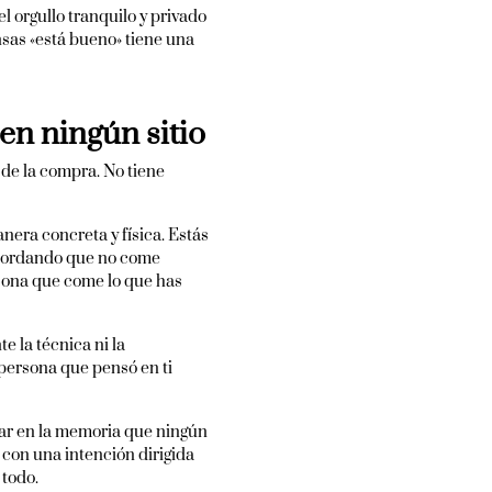
el orgullo tranquilo y privado
sas «está bueno» tiene una
en ningún sitio
 de la compra. No tiene
era concreta y física. Estás
recordando que no come
sona que come lo que has
 la técnica ni la
persona que pensó en ti
ugar en la memoria que ningún
con una intención dirigida
 todo.