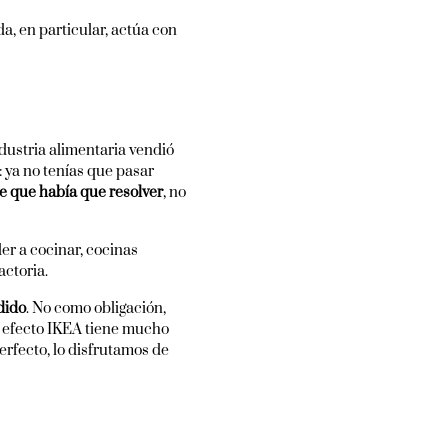
da, en particular, actúa con
ndustria alimentaria vendió
: ya no tenías que pasar
e que había que resolver
, no
er a cocinar, cocinas
actoria.
dido
. No como obligación,
l efecto IKEA tiene mucho
rfecto, lo disfrutamos de