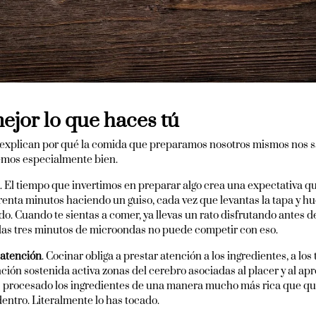
ejor lo que haces tú
xplican por qué la comida que preparamos nosotros mismos nos sab
emos especialmente bien.
. El tiempo que invertimos en preparar algo crea una expectativa que
renta minutos haciendo un guiso, cada vez que levantas la tapa y hue
. Cuando te sientas a comer, ya llevas un rato disfrutando antes d
 das tres minutos de microondas no puede competir con eso.
 atención
. Cocinar obliga a prestar atención a los ingredientes, a los t
ción sostenida activa zonas del cerebro asociadas al placer y al a
s procesado los ingredientes de una manera mucho más rica que q
entro. Literalmente lo has tocado.