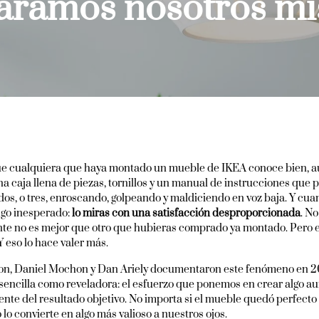
aramos nosotros m
e cualquiera que haya montado un mueble de IKEA conoce bien, a
a caja llena de piezas, tornillos y un manual de instrucciones que
dos, o tres, enroscando, golpeando y maldiciendo en voz baja. Y cuan
lgo inesperado:
lo miras con una satisfacción desproporcionada
. N
te no es mejor que otro que hubieras comprado ya montado. Pero 
Y eso lo hace valer más.
on, Daniel Mochon y Dan Ariely documentaron este fenómeno en 20
 sencilla como reveladora: el esfuerzo que ponemos en crear algo au
e del resultado objetivo. No importa si el mueble quedó perfecto o
lo convierte en algo más valioso a nuestros ojos.