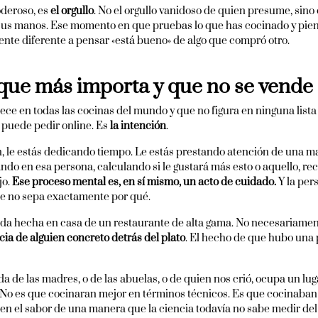
oderoso, es
el orgullo
. No el orgullo vanidoso de quien presume, sino 
sus manos. Ese momento en que pruebas lo que has cocinado y pien
te diferente a pensar «está bueno» de algo que compró otro.
 que más importa y que no se vende 
ce en todas las cocinas del mundo y que no figura en ninguna lista
e puede pedir online. Es
la intención
.
 le estás dedicando tiempo. Le estás prestando atención de una man
ndo en esa persona, calculando si le gustará más esto o aquello, 
jo.
Ese proceso mental es, en sí mismo, un acto de cuidado.
Y la per
e no sepa exactamente por qué.
da hecha en casa de un restaurante de alta gama. No necesariamente
cia de alguien concreto detrás del plato
. El hecho de que hubo una 
da de las madres, o de las abuelas, o de quien nos crió, ocupa un l
 No es que cocinaran mejor en términos técnicos. Es que cocinaban 
a en el sabor de una manera que la ciencia todavía no sabe medir del