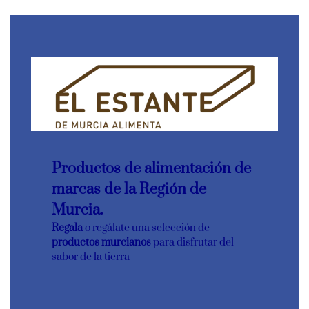
Productos de alimentación de
marcas de la Región de
Murcia.
Regala
o regálate una selección de
productos murcianos
para disfrutar del
sabor de la tierra