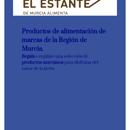
Productos de alimentación de
marcas de la Región de
Murcia.
Regala
o regálate una selección de
productos murcianos
para disfrutar del
sabor de la tierra