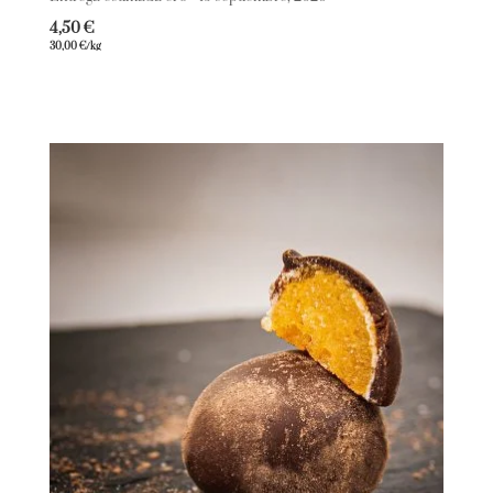
4,50
€
30,00
€
/kg