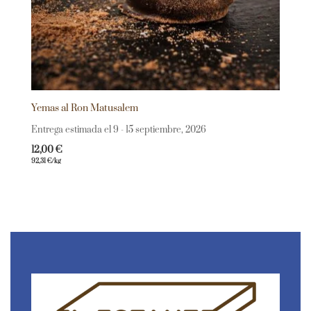
Yemas al Ron Matusalem
Entrega estimada el 9 - 15 septiembre, 2026
12,00
€
92,31
€
/kg