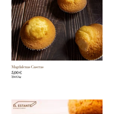
Magdalenas Caseras
5,00
€
7,04
€
/kg