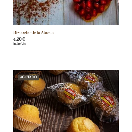
Bizcocho de la Abuela
4,20
€
10,50
€
/kg
AGOTADO