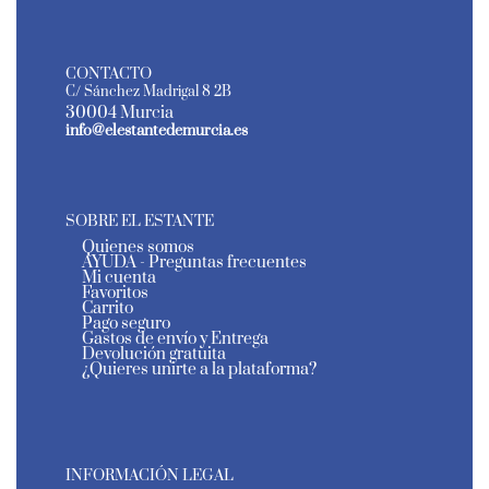
CONTACTO
C/ Sánchez Madrigal 8 2B
30004 Murcia
info@elestantedemurcia.es
SOBRE EL ESTANTE
Quienes somos
AYUDA - Preguntas frecuentes
Mi cuenta
Favoritos
Carrito
Pago seguro
Gastos de envío y Entrega
Devolución gratuita
¿Quieres unirte a la plataforma?
INFORMACIÓN LEGAL