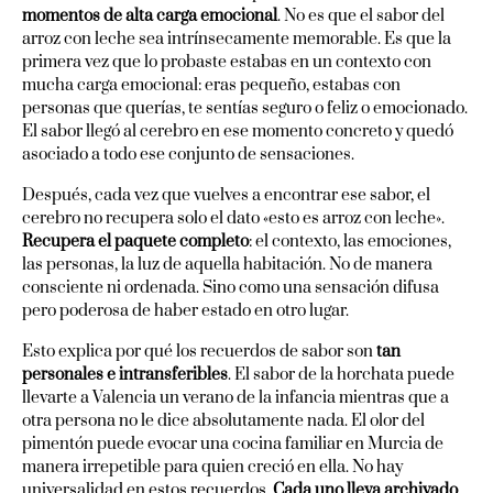
momentos de alta carga emocional
. No es que el sabor del
arroz con leche sea intrínsecamente memorable. Es que la
primera vez que lo probaste estabas en un contexto con
mucha carga emocional: eras pequeño, estabas con
personas que querías, te sentías seguro o feliz o emocionado.
El sabor llegó al cerebro en ese momento concreto y quedó
asociado a todo ese conjunto de sensaciones.
Después, cada vez que vuelves a encontrar ese sabor, el
cerebro no recupera solo el dato «esto es arroz con leche».
Recupera el paquete completo
: el contexto, las emociones,
las personas, la luz de aquella habitación. No de manera
consciente ni ordenada. Sino como una sensación difusa
pero poderosa de haber estado en otro lugar.
Esto explica por qué los recuerdos de sabor son
tan
personales e intransferibles
. El sabor de la horchata puede
llevarte a Valencia un verano de la infancia mientras que a
otra persona no le dice absolutamente nada. El olor del
pimentón puede evocar una cocina familiar en Murcia de
manera irrepetible para quien creció en ella. No hay
universalidad en estos recuerdos.
Cada uno lleva archivado