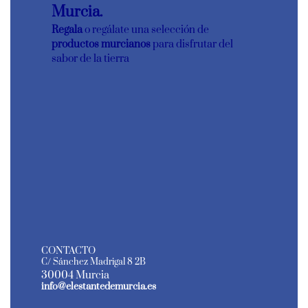
Murcia.
Regala
o regálate una selección de
productos murcianos
para disfrutar del
sabor de la tierra
CONTACTO
C/ Sánchez Madrigal 8 2B
30004 Murcia
info@elestantedemurcia.es