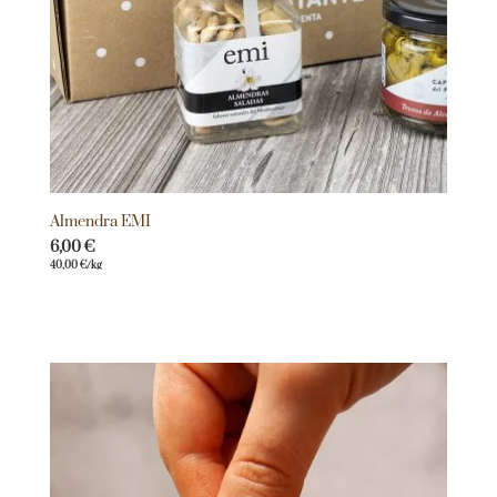
Almendra EMI
6,00
€
40,00
€
/kg