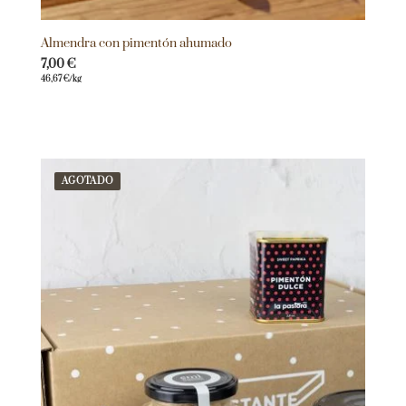
Almendra con pimentón ahumado
7,00
€
46,67
€
/kg
AGOTADO