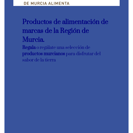
Productos de alimentación de
marcas de la Región de
Murcia.
Regala
o regálate una selección de
productos murcianos
para disfrutar del
sabor de la tierra