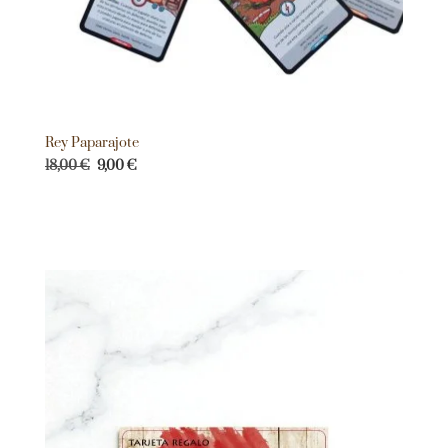
Rey Paparajote
18,00
€
9,00
€