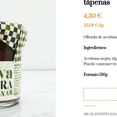
tápenas
4,30
€
33,08
€
/kg
Olivada de aceitun
Ingredientes:
Aceituna negra, táp
Puede contener tro
Formato 130g
SKU:
EL-ESTANTE-OLIV