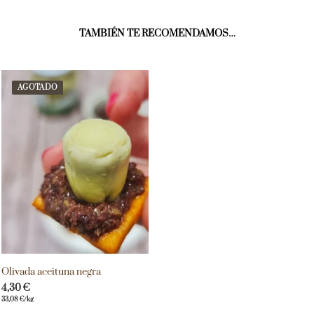
TAMBIÉN TE RECOMENDAMOS…
AGOTADO
Olivada aceituna negra
4,30
€
33,08
€
/kg