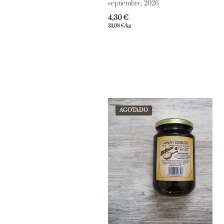
septiembre, 2026
4,30
€
33,08
€
/kg
AGOTADO