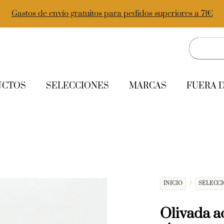
Gastos de envío gratuitos para pedidos superiores a 71€
UCTOS
SELECCIONES
MARCAS
FUERA 
INICIO
/
SELECC
Olivada a