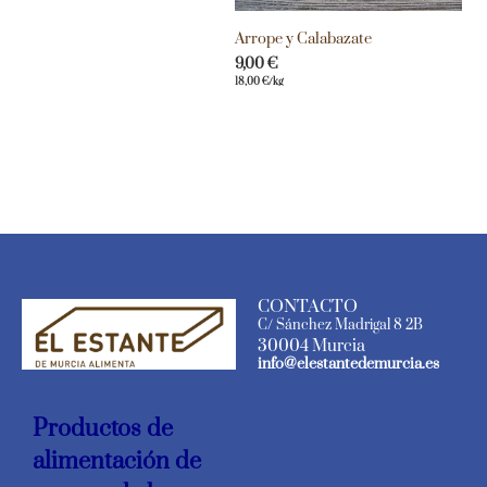
Arrope y Calabazate
9,00
€
18,00
€
/kg
CONTACTO
C/ Sánchez Madrigal 8 2B
30004 Murcia
info@elestantedemurcia.es
Productos de
alimentación de