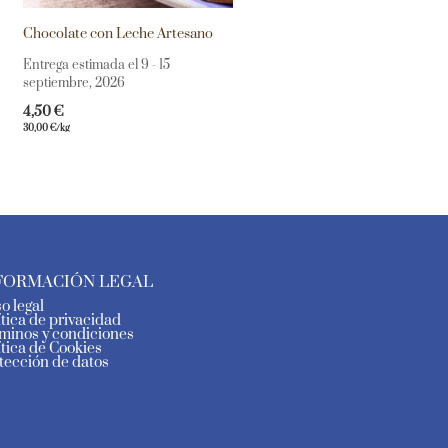
Chocolate con Leche Artesano
Entrega estimada el 9 - 15
septiembre, 2026
4,50
€
30,00
€
/kg
FORMACIÓN LEGAL
so legal
ítica de privacidad
minos y condiciones
ítica de Cookies
tección de datos