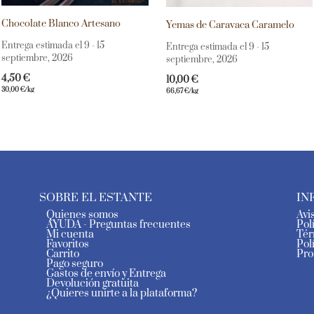
Chocolate Blanco Artesano
Yemas de Caravaca Caramelo
Entrega estimada el 9 - 15
Entrega estimada el 9 - 15
septiembre, 2026
septiembre, 2026
4,50
€
10,00
€
30,00
€
/kg
66,67
€
/kg
SOBRE EL ESTANTE
IN
Quienes somos
Avi
AYUDA - Preguntas frecuentes
Pol
Mi cuenta
Tér
Favoritos
Pol
Carrito
Pro
Pago seguro
Gastos de envío y Entrega
Devolución gratuita
¿Quieres unirte a la plataforma?