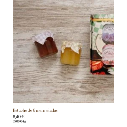
Estuche de 6 mermeladas
8,40
€
35,00
€
/kg