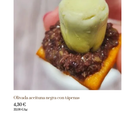
Olivada aceituna negra con tápenas
4,30
€
33,08
€
/kg