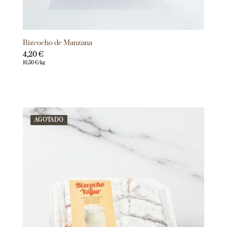
Bizcocho de Manzana
4,20
€
10,50
€
/kg
AGOTADO