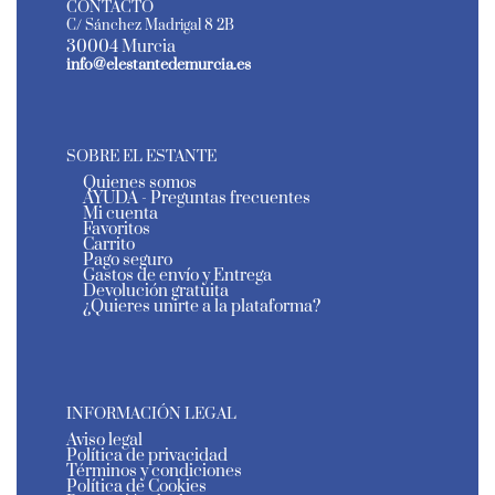
CONTACTO
C/ Sánchez Madrigal 8 2B
30004 Murcia
info@elestantedemurcia.es
SOBRE EL ESTANTE
Quienes somos
AYUDA - Preguntas frecuentes
Mi cuenta
Favoritos
Carrito
Pago seguro
Gastos de envío y Entrega
Devolución gratuita
¿Quieres unirte a la plataforma?
INFORMACIÓN LEGAL
Aviso legal
Política de privacidad
Términos y condiciones
Política de Cookies