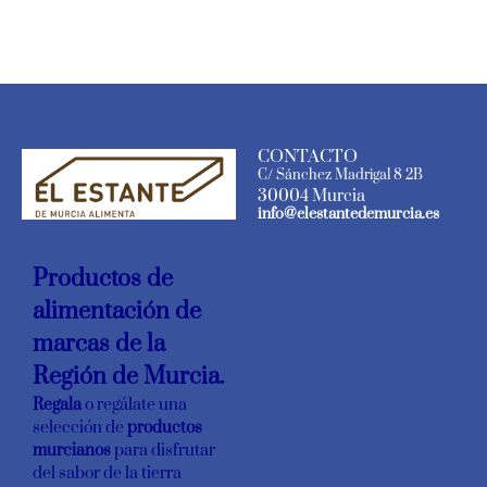
CONTACTO
C/ Sánchez Madrigal 8 2B
30004 Murcia
info@elestantedemurcia.es
Productos de
alimentación de
marcas de la
Región de Murcia.
Regala
o regálate una
selección de
productos
murcianos
para disfrutar
del sabor de la tierra