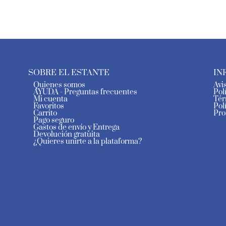
SOBRE EL ESTANTE
IN
Quienes somos
Avi
AYUDA - Preguntas frecuentes
Pol
Mi cuenta
Tér
Favoritos
Pol
Carrito
Pro
Pago seguro
Gastos de envío y Entrega
Devolución gratuita
¿Quieres unirte a la plataforma?